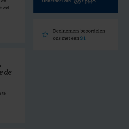
Onderdeel van
e wel
Deelnemers beoordelen
ons met een
9.1
,
e de
 te