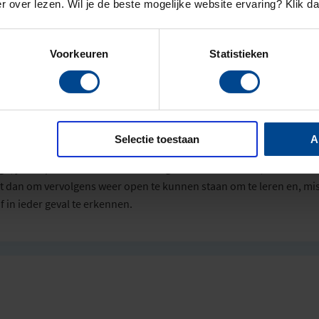
r over lezen. Wil je de beste mogelijke website ervaring? Klik d
Voorkeuren
Statistieken
en andere lastige kant, die we met name zien bij mensen die in hun w
ag ontwikkelen gaat immers gepaard met proberen, fouten maken, 
ensen blijken moeite te hebben met het maken van die zo noodzake
et het omgaan met eigen
tekortkomingen. De neiging kan dan onts
Selectie toestaan
A
k van het niet meteen succesvol zijn vooral bij anderen of bij
, juist op het moment dat er veel geleerd kan worden, sluit men zi
t dan om vervolgens weer open te kunnen staan om te leren en, mi
f in ieder geval te erkennen.