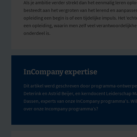
Als
je
ambitie verder strekt dan het eenmalig leren opl
besteedt aan het vergroten van het lerend en aanpasse
opleiding een begin is of een tijdelijke impuls. Het ‘ec
een opleiding, waarin men zelf veel verantwoordelijkhe
onderdeel is.
InCompany expertise
Dit artikel werd geschreven door programma-ontwerp
Deterink en Astrid Beijer, en kerndocent Leiderschap Ma
Dassen, experts van onze InCompany programma's. Wil
over onze Incompany programma’s?