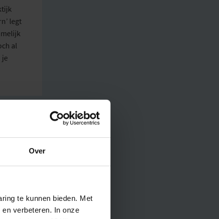
tijk
rn
’ legt
amelijk
och al
 je
Over
un
hebben
ring te kunnen bieden. Met
 en verbeteren. In onze