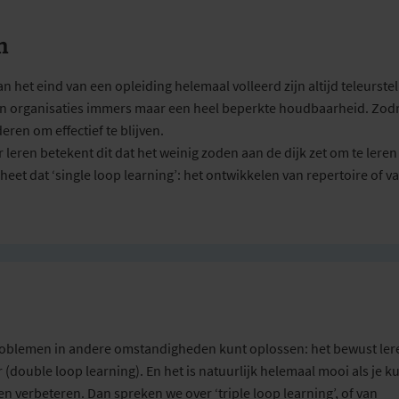
n
 het eind van een opleiding helemaal volleerd zijn altijd teleurstel
van organisaties immers maar een heel beperkte houdbaarheid. Zod
en om effectief te blijven.
r leren betekent dit dat het weinig zoden aan de dijk zet om te leren
heet dat ‘single loop
learning
’: het ontwikkelen van repertoire of v
e problemen in andere omstandigheden kunt oplossen: het bewust ler
r (double loop
learning
). En het is natuurlijk helemaal mooi als je k
n en verbeteren. Dan spreken we over
‘
triple loop
learning
’
, of van