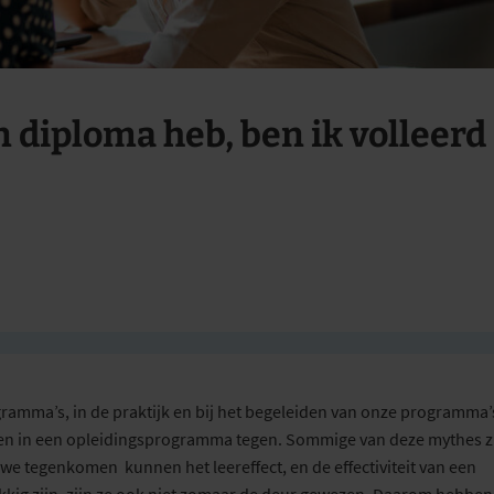
n diploma heb, ben ik volleerd
ramma’s, in de praktijk en bij het begeleiden van onze programma
eren in een opleidingsprogramma tegen. Sommige van deze mythes z
 we tegenkomen kunnen het leereffect, en de effectiviteit van een
kig zijn, zijn ze ook niet zomaar de deur gewezen. Daarom hebben