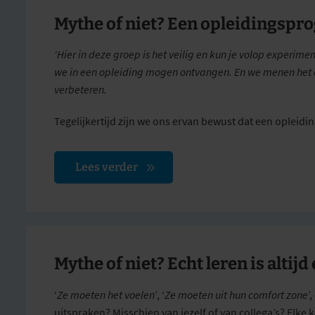
Mythe of niet? Een opleidingspro
‘Hier in deze groep is het veilig en kun je volop experi
we in een opleiding mogen ontvangen. En we menen het oo
verbeteren.
Tegelijkertijd zijn we ons ervan bewust dat een opleidi
Lees verder
Mythe of niet? Echt leren is altij
‘
Ze moeten het voelen’
, ‘
Ze moeten uit hun comfort zone
’,
uitspraken? Misschien van jezelf of van collega’s? Elke 