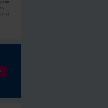
ndacht
een
n enkel