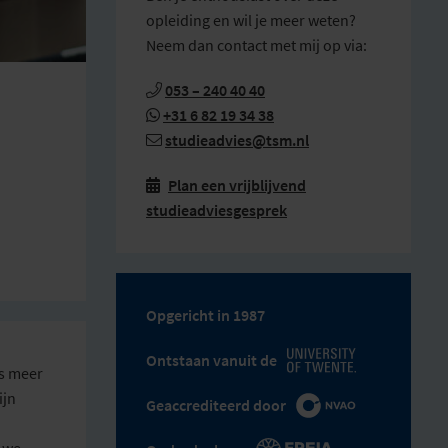
opleiding en wil je meer weten?
Neem dan contact met mij op via:
053 – 240 40 40
+31 6 82 19 34 38
studieadvies@tsm.nl
Plan een vrijblijvend

studieadviesgesprek
Opgericht in 1987
Ontstaan vanuit de
’s meer
ijn
Geaccrediteerd door
 we