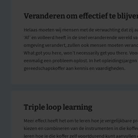
Veranderen om effectief te blijve
Helaas moeten wij mensen met de verwachting dat zij aan
‘
A
f’
en volleerd heeft in de snel veranderende wereld 
omgeving verandert, zullen ook mensen moeten verander
What
got
you
here,
won’t
necessarily
get
you
there
. Voo
eenmalig een probleem oplost. In het opleidingsjargon 
gereedschapskoffer aan kennis en vaardigheden.
Triple loop
learning
Meer effect heeft het om te leren hoe je vergelijkbar
kiezen en combineren van de instrumenten in die koffe
leren hoe je die koffer zelf voortdurend kunt aanvulle