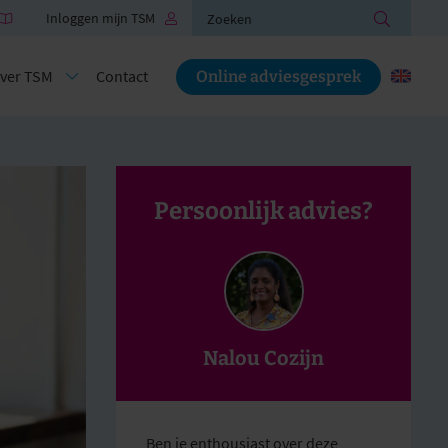
Zoeken
Inloggen mijn TSM
ver TSM
Contact
Online adviesgesprek
Persoonlijk advies?
Nalou Cozijn
Ben je enthousiast over deze