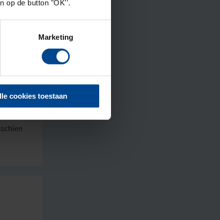
an op de button "OK''.
Marketing
erk tot
daarvan
lijke
taan
lle cookies toestaan
ch af.
sschien