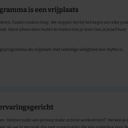
gramma is een vrijplaats
menteren. Fouten maken mag’. We zeggen het bij het begin van elke gro
k. Want alleen door fouten te maken kun je leren hoe je jezelf kunt
ngsprogramma als vrijplaats met volledige veiligheid een mythe is.
d ervaringsgericht
 en ‘
Hebben jullie wel genoeg leuke actieve werkvormen
?’ Herken je
keer als we in gesprek zijn met organisaties die een opleiding voor 