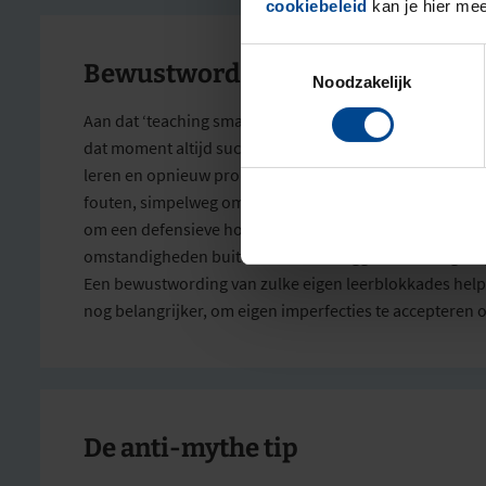
cookiebeleid
kan je hier mee
Toestemmingsselectie
Bewustwording
Noodzakelijk
Aan dat ‘teaching smart
people
how
to
learn
’ zit nog e
dat moment altijd succesvol zijn geweest. Nieuw gedr
leren en opnieuw proberen. Veel succesvolle ‘smart’ m
fouten, simpelweg omdat ze weinig ervaring hebben m
om een defensieve houding aan te nemen en om de oorzaa
omstandigheden buiten zichzelf te leggen. Anders gezegd
Een bewustwording van zulke eigen leerblokkades help
nog belangrijker, om eigen imperfecties te accepteren o
De anti-mythe tip