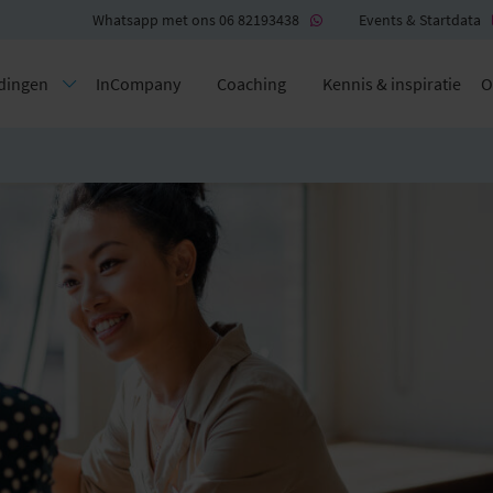
Whatsapp met ons 06 82193438
Events & Startdata
dingen
InCompany
Coaching
Kennis & inspiratie
O