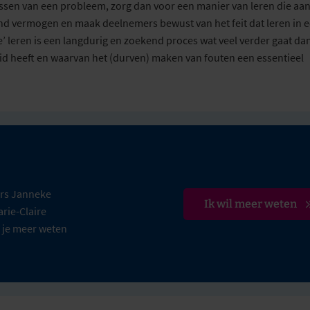
ossen van een probleem, zorg dan voor een manier van leren die aa
nd vermogen en maak deelnemers bewust van het feit dat leren in 
hte’ leren is een langdurig en zoekend proces wat veel verder gaat da
id heeft en waarvan het (durven) maken van fouten een essentieel
ers Janneke
Ik wil meer weten
rie-Claire
 je meer weten