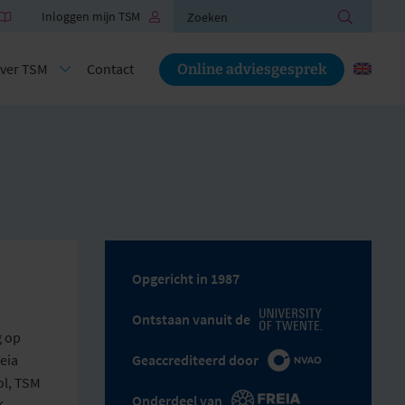
Zoeken
Inloggen mijn TSM
ver TSM
Contact
Online adviesgesprek
Opgericht in 1987
Ontstaan vanuit de
g op
eia
Geaccrediteerd door
ol, TSM
Onderdeel van