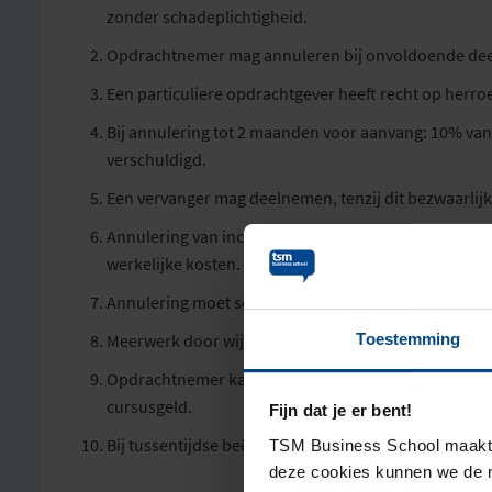
zonder schadeplichtigheid.
Opdrachtnemer mag annuleren bij onvoldoende deelne
Een particuliere opdrachtgever heeft recht op herroe
Bij annulering tot 2 maanden voor aanvang: 10% van
verschuldigd.
Een vervanger mag deelnemen, tenzij dit bezwaarlijk 
Annulering van incompany-/maatwerkopleidingen na 
werkelijke kosten. Bij verschuiving <4 weken: 75% v
Annulering moet schriftelijk of digitaal plaatsvinde
Toestemming
Meerwerk door wijzigingen wordt apart overeengek
Opdrachtnemer kan bij overmacht ontbinden of opsc
cursusgeld.
Fijn dat je er bent!
Bij tussentijdse beëindiging door opdrachtgever is ge
TSM Business School maakt g
deze cookies kunnen we de m