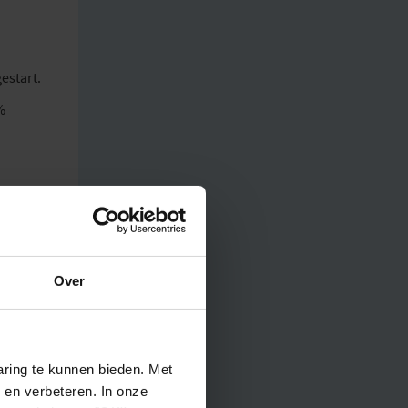
estart.
%
ken:
Over
ring te kunnen bieden. Met
 en verbeteren. In onze