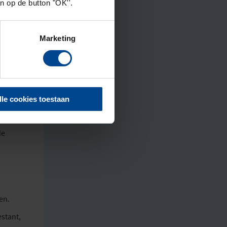
an op de button "OK''.
Marketing
lle cookies toestaan
n.
de
en.
estant,