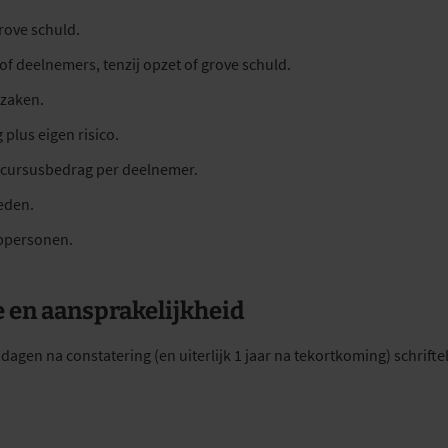
rove schuld.
f deelnemers, tenzij opzet of grove schuld.
 zaken.
plus eigen risico.
t cursusbedrag per deelnemer.
eden.
ppersonen.
e en aansprakelijkheid
gen na constatering (en uiterlijk 1 jaar na tekortkoming) schriftel