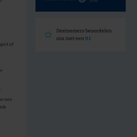
K-
Deelnemers beoordelen
ons met een
9.1
ect of
or
.
an een
elk