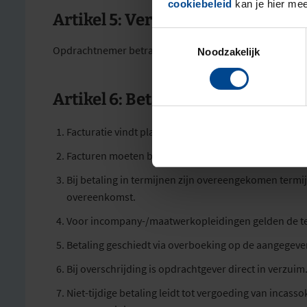
cookiebeleid
kan je hier mee
Artikel 5: Verplichtingen opdra
Toestemmingsselectie
Opdrachtnemer betracht zorgvuldigheid en levert de re
Noodzakelijk
Artikel 6: Betaling
Facturatie vindt plaats naar het opgegeven adres. Bet
Facturen moeten binnen 14 dagen en uiterlijk vóór aa
Bij betaling in termijnen zijn overeengekomen termi
overeenkomst.
Voor incompany-/maatwerkopleidingen gelden de te
Betaling geschiedt via overboeking op de aangegeve
Bij overschrijding is opdrachtgever direct in verzu
Niet-tijdige betaling leidt tot vergoeding van incass