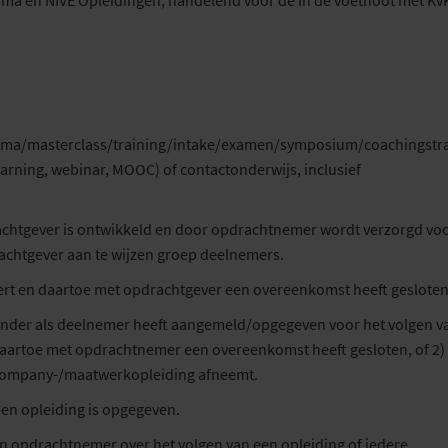
ma en NIVE Opleidingen, handelend voor de in de voetnoot met Kv
ma/masterclass/training/intake/examen/symposium/coachingstraj
rning, webinar, MOOC) of contactonderwijs, inclusief
achtgever is ontwikkeld en door opdrachtnemer wordt verzorgd vo
achtgever aan te wijzen groep deelnemers.
ert en daartoe met opdrachtgever een overeenkomst heeft gesloten
 ander als deelnemer heeft aangemeld/opgegeven voor het volgen v
artoe met opdrachtnemer een overeenkomst heeft gesloten, of 2) 
incompany-/maatwerkopleiding afneemt.
een opleiding is opgegeven.
n opdrachtnemer over het volgen van een opleiding of iedere