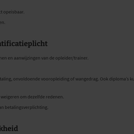
t opeisbaar.
en.
tificatieplicht
nen en aanwijzingen van de opleider/trainer.
taling, onvoldoende vooropleiding of wangedrag. Ook diploma’s 
e weigeren om dezelfde redenen.
n betalingsverplichting.
jkheid