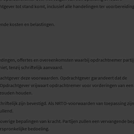
ever tot stand komt, inclusief alle handelingen ter voorbereidin
mende kosten en belastingen.
edingen, offertes en overeenkomsten waarbij opdrachtnemer partij 
, tenzij schriftelijk aanvaard.
drachtgever deze voorwaarden. Opdrachtgever garandeert dat de
 Opdrachtgever vrijwaart opdrachtnemer voor vorderingen van een
 zouden houden.
chriftelijk zijn bevestigd. Als NRTO-voorwaarden van toepassing zij
ullend.
de overige bepalingen van kracht. Partijen zullen een vervangende be
rspronkelijke bedoeling.