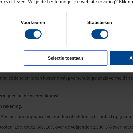
r over lezen. Wil je de beste mogelijke website ervaring? Klik d
chtnemer
delijke kwaliteit die verwacht mag worden.
Voorkeuren
Statistieken
aling blijft verplicht, ook bij afwijkende tenaamstelling/adres.
Selectie toestaan
A
nvang van de opleiding betaald zijn. Verrekening is niet toegestaa
jnen leidend en is een kostenopslag verschuldigd zoals vermeld in 
rmijnen uit de overeenkomst.
n rekening.
im. Een herinnering wordt verzonden of telefonisch contact opgenom
okosten: 15% tot €2.500, 10% over de volgende €2.500, 5% over het r