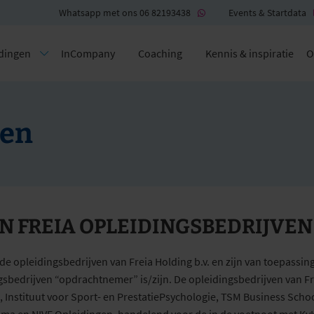
Whatsapp met ons 06 82193438
Events & Startdata
dingen
InCompany
Coaching
Kennis & inspiratie
O
den
 FREIA OPLEIDINGSBEDRIJVEN
opleidingsbedrijven van Freia Holding b.v. en zijn van toepassin
bedrijven “opdrachtnemer” is/zijn. De opleidingsbedrijven van Fr
 Instituut voor Sport- en PrestatiePsychologie, TSM Business Scho