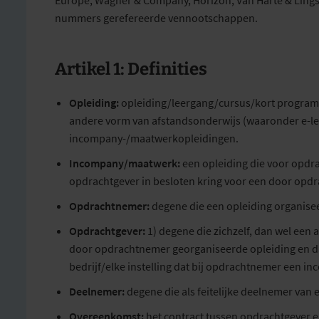
Europe, Wagner & Company, Horizon, Van Harte & Lings
nummers gerefereerde vennootschappen.
Artikel 1: Definities
Opleiding:
opleiding/leergang/cursus/kort program
andere vorm van afstandsonderwijs (waaronder e-lea
incompany-/maatwerkopleidingen.
Incompany/maatwerk:
een opleiding die voor opdr
opdrachtgever in besloten kring voor een door opdr
Opdrachtnemer:
degene die een opleiding organise
Opdrachtgever:
1) degene die zichzelf, dan wel een
door opdrachtnemer georganiseerde opleiding en da
bedrijf/elke instelling dat bij opdrachtnemer een 
Deelnemer:
degene die als feitelijke deelnemer van 
Overeenkomst:
het contract tussen opdrachtgever e