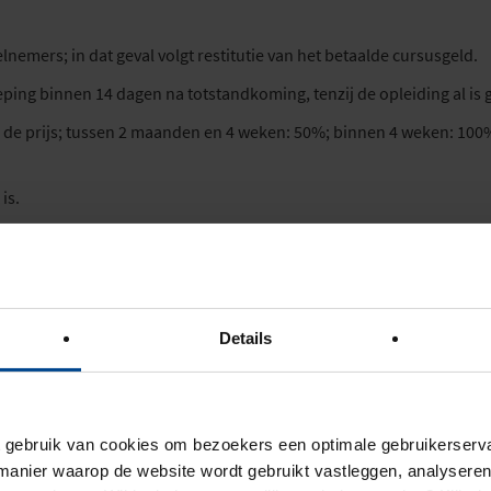
mers; in dat geval volgt restitutie van het betaalde cursusgeld.
ping binnen 14 dagen na totstandkoming, tenzij de opleiding al is g
 de prijs; tussen 2 maanden en 4 weken: 50%; binnen 4 weken: 100
is.
ondertekening betekent 100% van de prijs. Bij verschuiving >4 we
an de prijs van de onderdelen/modules.
n en bevestigd worden.
Details
omen en gefactureerd.
horten zonder schadeplichtigheid, met evenredige restitutie van
en restitutie mogelijk.
ebruik van cookies om bezoekers een optimale gebruikerserva
anier waarop de website wordt gebruikt vastleggen, analyseren