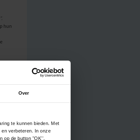
”.
op hun
de
 en het
Over
,
en.
ring te kunnen bieden. Met
 en verbeteren. In onze
an op de button "OK''.