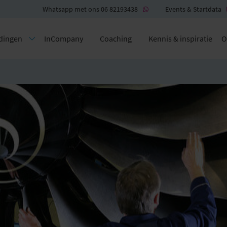
Whatsapp met ons 06 82193438
Events & Startdata
dingen
InCompany
Coaching
Kennis & inspiratie
O