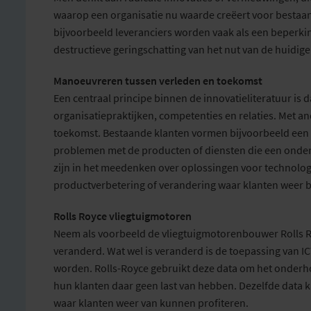
waarop een organisatie nu waarde creëert voor bestaa
bijvoorbeeld leveranciers worden vaak als een beperkin
destructieve geringschatting van het nut van de huidig
Manoeuvreren tussen verleden en toekomst
Een centraal principe binnen de innovatieliteratuur i
organisatiepraktijken, competenties en relaties. Met 
toekomst. Bestaande klanten vormen bijvoorbeeld een 
problemen met de producten of diensten die een onder
zijn in het meedenken over oplossingen voor technolo
productverbetering of verandering waar klanten weer bi
Rolls Royce vliegtuigmotoren
Neem als voorbeeld de vliegtuigmotorenbouwer Rolls Ro
veranderd. Wat wel is veranderd is de toepassing van I
worden. Rolls-Royce gebruikt deze data om het onderho
hun klanten daar geen last van hebben. Dezelfde data k
waar klanten weer van kunnen profiteren.