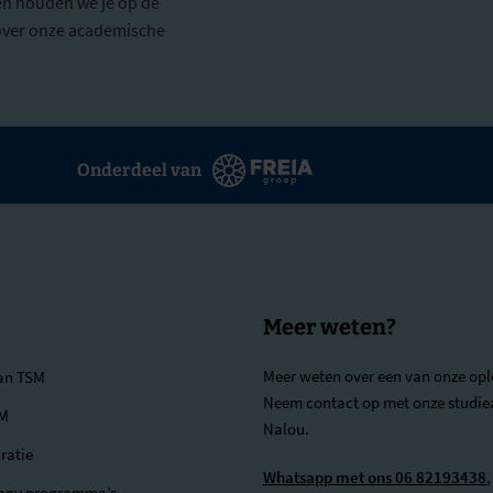
en houden we je op de
e over onze academische
Onderdeel van
Meer weten?
Meer weten over een van onze opl
van TSM
Neem contact op met onze studie
SM
Nalou.
ratie
Whatsapp met ons 06 82193438
,
any programma’s