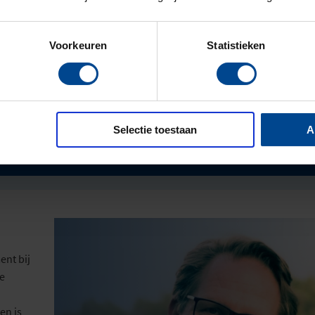
Voorkeuren
Statistieken
es binnen jouw
rzame wijze
Ik wil meer weten
t programma
tools om de
Selectie toestaan
A
beteren.
nt bij
e
en is