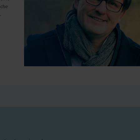
sche
.