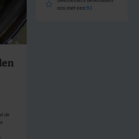
Deelnemers beoordelen
ons met een
9.1
den
at de
M-
r