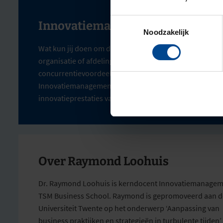
Toestemmingsselectie
Innovatiemanagement
Noodzakelijk
Wat kun jij doen om de innovatiekracht en -competenti
organisatie of afdeling te verbeteren zodat op een duu
concurrentievoordeel gerealiseerd kan worden? In he
Innovatiemanagement krijg je inzicht in verschillende 
innovatieprestaties van je organisatie of afdeling te ver
Over Raymond Loohuis
Dr. Raymond Loohuis is kerndocent Innovatiemanageme
TSM Business School. Raymond is gepromoveerd aan d
Universiteit Twente op het onderwerp ‘Aanpassing van
business praktijken en strategieën in turbulente tijden’ 