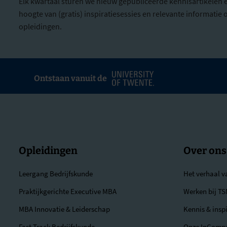
Elk kwartaal sturen we nieuw gepubliceerde kennisartikelen 
hoogte van (gratis) inspiratiesessies en relevante informati
opleidingen.
Ontstaan vanuit de
Opleidingen
Over ons
Leergang Bedrijfskunde
Het verhaal 
Praktijkgerichte Executive MBA
Werken bij T
MBA Innovatie & Leiderschap
Kennis & inspi
Fast Track Bedrijfskunde
Onze InComp