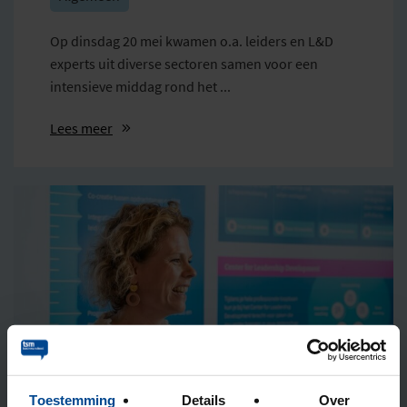
Op dinsdag 20 mei kwamen o.a. leiders en L&D
experts uit diverse sectoren samen voor een
intensieve middag rond het ...
Lees meer
Toestemming
Details
Over