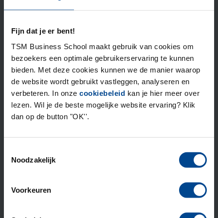
Janneke Deterink: van
programmamanager
Fijn dat je er bent!
Incompany naar programma
TSM Business School maakt gebruik van cookies om
bezoekers een optimale gebruikerservaring te kunnen
directeur open opleidingen
bieden. Met deze cookies kunnen we de manier waarop
de website wordt gebruikt vastleggen, analyseren en
Incompany
verbeteren. In onze
cookiebeleid
kan je hier meer over
lezen. Wil je de beste mogelijke website ervaring? Klik
Janneke begon bij TSM als programmamanager
dan op de button "OK''.
van de Leergang Bedrijfskunde in 2009, maakte in
2012 de overstap naar Incompany als ...
Toestemmingsselectie
Lees meer
Noodzakelijk
Voorkeuren