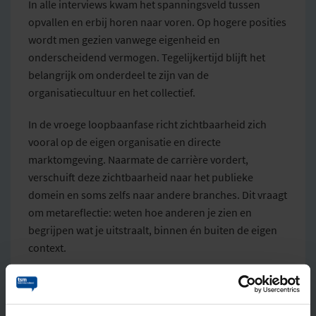
In alle interviews kwam het spanningsveld tussen
opvallen en erbij horen naar voren. Op hogere posities
wordt men gezien vanwege eigenheid en
onderscheidend vermogen. Tegelijkertijd blijft het
belangrijk om onderdeel te zijn van de
organisatiecultuur en het collectief.
In de vroege loopbaanfase richt zichtbaarheid zich
vooral op de eigen organisatie en directe
marktomgeving. Naarmate de carrière vordert,
verschuift deze zichtbaarheid naar het publieke
domein en soms zelfs naar andere branches. Dit vraagt
om metareflectie: weten hoe anderen je zien en
begrijpen wat je uitstraalt, binnen én buiten de eigen
context.
Relaties, netwerk en draagvlak