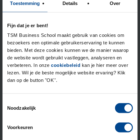
Toestemming
Details
Over
Een personal brand ontstaat altijd in relatie tot
anderen. De geïnterviewde topmanagers benadrukten
het belang van persoonlijke kwaliteiten, met name in
Fijn dat je er bent!
hoe men met mensen omgaat. Binnen organisaties zijn
TSM Business School maakt gebruik van cookies om
er mensen die ondersteunen, maar ook mensen die
bezoekers een optimale gebruikerservaring te kunnen
ondermijnen en daarmee een negatief effect kunnen
bieden. Met deze cookies kunnen we de manier waarop
hebben op de ontwikkeling van een personal brand.
de website wordt gebruikt vastleggen, analyseren en
verbeteren. In onze
cookiebeleid
kan je hier meer over
Het tactisch omgaan met zogenoemde protagonisten
lezen. Wil je de beste mogelijke website ervaring? Klik
en antagonisten op verschillende niveaus is een
dan op de button "OK''.
vaardigheid die toeneemt naarmate leiders verder
komen in hun loopbaan. Netwerkmanagement speelt
hierin een belangrijke rol. Het sociale kapitaal dat in
Toestemmingsselectie
het begin vooral binnen de branche wordt
Noodzakelijk
opgebouwd, breidt zich later uit naar andere
domeinen.
Voorkeuren
Daarbij gaat het om uiteenlopende groepen, zoals