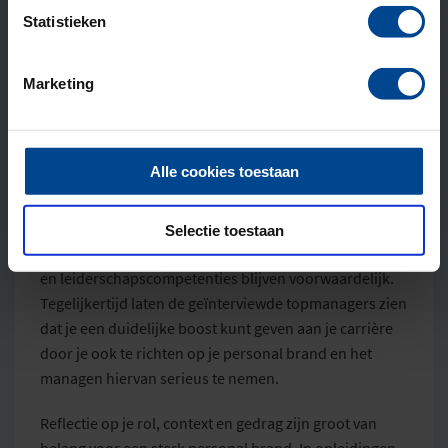
aandeelhouders, media en medewerkers op de
Statistieken
werkvloer. Hun draagvlak is minstens zo belangrijk
voor het opbouwen en behouden van een personal
Marketing
brand.
Reflectie en ontwikkeling
Alle cookies toestaan
Het succes van een innovatieve leider hangt niet
uitsluitend af van het ontwikkelen en onderhouden
Selectie toestaan
van een personal brand. Sociale vaardigheden, kennis
en leiderschapscompetenties blijven voorwaardelijk.
Tegelijkertijd laten de geïnterviewde topmanagers zien
dat je een duidelijke boost kunt geven aan je carrière
door je ook te richten op je personal brand en het
managen hiervan serieus te nemen.
Reflectie op je rol, context en gedrag zijn groot van
belang voor een sterk personal brand. In opleidingen