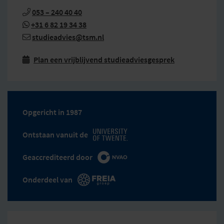
053 – 240 40 40
+31 6 82 19 34 38
studieadvies@tsm.nl
Plan een vrijblijvend studieadviesgesprek

Opgericht in 1987
Ontstaan vanuit de
Geaccrediteerd door
Onderdeel van