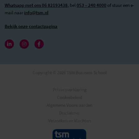
Whatsapp met ons 06 82193438
, bel
053 – 240 4000
of stuur een e-
mail naar
info@tsm.nl
Bekijk onze contactpagina
Copyright © 2026 TSM Business School
Privacyverklaring
Cookiebeleid
Algemene Voorwaarden
Disclaimer
Verzoeken en klachten