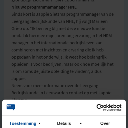
Nieuwe programmamanager HNL
Sinds kort is Jappie Sietsma programmanager van de
Leergang Bedrijfskunde van NHL, hij volgt Marleen
Griep op. “Ik ben erg blij met deze nieuwe functie
omdat ik hiermee mijn jarenlang ervaring in het HRM
manager in het internationale bedrijfsleven kan
combineren met inzichten en ervaring die ik heb
opgedaan in het onderwijs. Ik weet hoe belangrijk
opleiden is voor bedrijven, maar ook hoe moeilijk het
is om soms de juiste opleiding te vinden”, aldus
Jappie.
Neem voor meer informatie over de Leergang
Bedrijfskunde in Leeuwarden contact op met Jappie
Sietsma.
Email:
j.t.sietsma@nhl.nl
Mobiel: 06-51553919
Website:
www.nhl.nl
Toestemming
Details
Over