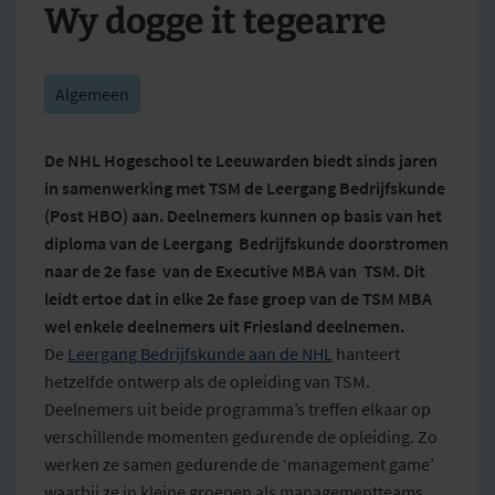
Wy dogge it tegearre
Algemeen
De NHL Hogeschool te Leeuwarden biedt sinds jaren
in samenwerking met TSM de Leergang Bedrijfskunde
(Post HBO) aan. Deelnemers kunnen op basis van het
diploma van de Leergang Bedrijfskunde doorstromen
naar de 2
e
fase van de Executive MBA van TSM. Dit
leidt ertoe dat in elke 2
e
fase groep van de TSM MBA
wel enkele deelnemers uit Friesland deelnemen.
De
Leergang Bedrijfskunde aan de NHL
hanteert
hetzelfde ontwerp als de opleiding van TSM.
Deelnemers uit beide programma’s treffen elkaar op
verschillende momenten gedurende de opleiding. Zo
werken ze samen gedurende de ‘management game’
waarbij ze in kleine groepen als managementteams