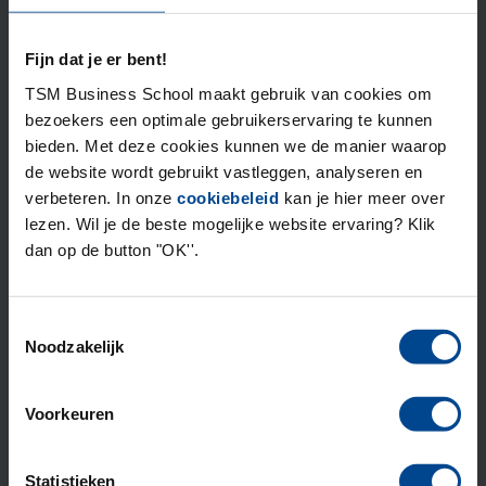
Meer informatie over de Leergang Bedrijfskunde van
TSM:
Fijn dat je er bent!
Gepubliceerd:
6 juli 2016
TSM Business School maakt gebruik van cookies om
bezoekers een optimale gebruikerservaring te kunnen
bieden. Met deze cookies kunnen we de manier waarop
de website wordt gebruikt vastleggen, analyseren en
Opgericht in 1987
verbeteren. In onze
cookiebeleid
kan je hier meer over
lezen. Wil je de beste mogelijke website ervaring? Klik
Ontstaan vanuit de
dan op de button "OK''.
Geaccrediteerd door
Toestemmingsselectie
Onderdeel van
Noodzakelijk
Voorkeuren
Deelnemers beoordelen ons met een
9.1
Statistieken