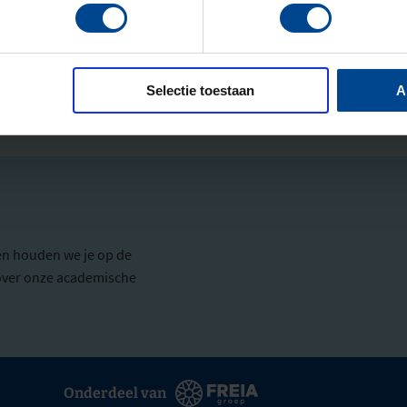
Selectie toestaan
A
en houden we je op de
e over onze academische
Onderdeel van