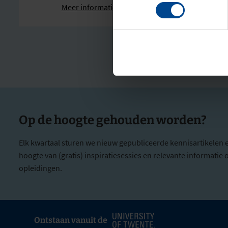
Meer informatie
Op de hoogte gehouden worden?
Elk kwartaal sturen we nieuw gepubliceerde kennisartikelen 
hoogte van (gratis) inspiratiesessies en relevante informati
opleidingen.
Ontstaan vanuit de