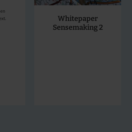
 en
Whitepaper
ext.
Sensemaking 2