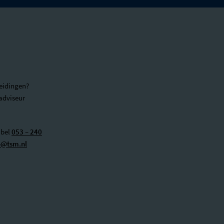
eidingen?
adviseur
 bel
053 – 240
o@tsm.nl