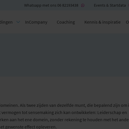
Whatsapp met ons 06 82193438
Events & Startdata
dingen
InCompany
Coaching
Kennis & inspiratie
O
omeinen. Als twee zijden van dezelfde munt, die bepalend zijn om 
 vermogen tot sensemaking zich kan ontwikkelen: Leiderschap en
rken aan het ene domein, zonder rekening te houden met het ander
het gewenste effect opleveren.