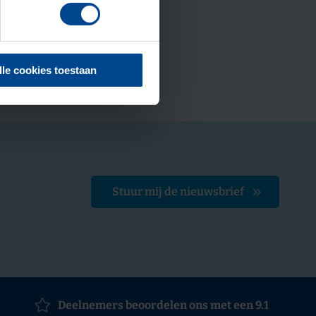
lle cookies toestaan
Stuur mij de nieuwsbrief
Deelnemers beoordelen ons met een 9.1