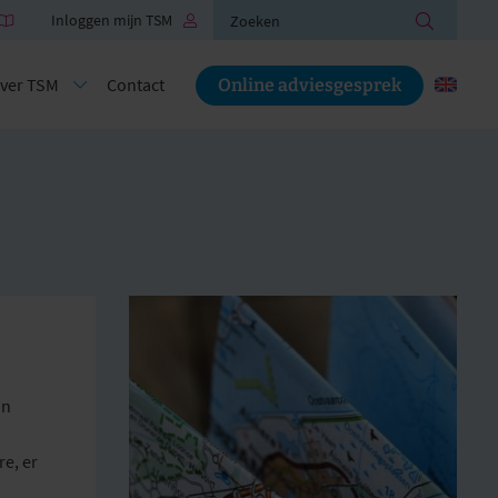
Zoeken
Inloggen mijn TSM
ver TSM
Contact
Online adviesgesprek
in
e, er