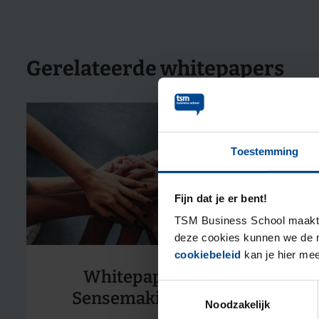
Gerelateerde whitepapers
Toestemming
Fijn dat je er bent!
TSM Business School maakt g
deze cookies kunnen we de m
cookiebeleid
kan je hier mee
Whitepaper
Toestemmingsselectie
Sensemaking 1
Noodzakelijk