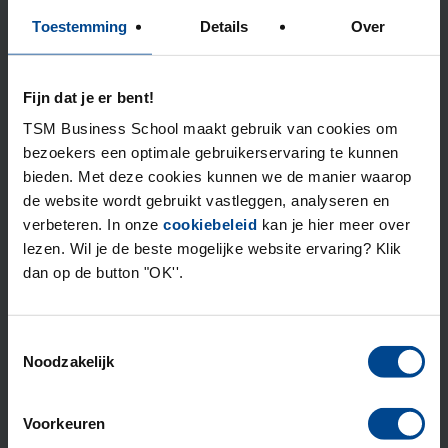
reflecteren, tijdens een situatie en na afloop. Maar op
Toestemming
Details
Over
den duur ontwikkel je een standaard manier van naar
je eigen gedrag kijken. Het wordt gewoon. Door actief
te blijven leren en af en toe bewust van een afstand
Fijn dat je er bent!
goed te evalueren waar je staat en hoe het gaat, kun je
TSM Business School maakt gebruik van cookies om
dat doorbreken. Of je dat nu zelf doet met een
bezoekers een optimale gebruikerservaring te kunnen
verhelderend boek, of met een klankbordgroep of een
bieden. Met deze cookies kunnen we de manier waarop
coach. Let op, leer bij, praat erover en probeer het uit.
de website wordt gebruikt vastleggen, analyseren en
Val, en sta weer op. Zo kom je steeds een stap verder.
verbeteren. In onze
cookiebeleid
kan je hier meer over
lezen. Wil je de beste mogelijke website ervaring? Klik
dan op de button "OK''.
Maak kennis met onze
opleidingen
Toestemmingsselectie
Noodzakelijk
Als inhoudelijke professional die wil groeien, loop je
soms tegen de grenzen aan van je vakkennis en
Voorkeuren
intuïtie. TSM begeleidt al 30 jaar professionals naar