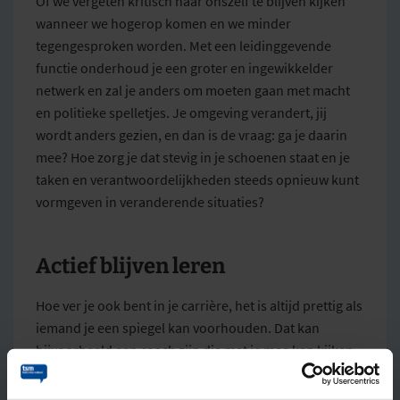
Of we vergeten kritisch naar onszelf te blijven kijken
wanneer we hogerop komen en we minder
tegengesproken worden. Met een leidinggevende
functie onderhoud je een groter en ingewikkelder
netwerk en zal je anders om moeten gaan met macht
en politieke spelletjes. Je omgeving verandert, jij
wordt anders gezien, en dan is de vraag: ga je daarin
mee? Hoe zorg je dat stevig in je schoenen staat en je
taken en verantwoordelijkheden steeds opnieuw kunt
vormgeven in veranderende situaties?
Actief blijven leren
Hoe ver je ook bent in je carrière, het is altijd prettig als
iemand je een spiegel kan voorhouden. Dat kan
bijvoorbeeld een coach zijn die met je mee kan kijken
en denken over beslissingen die je moet nemen.
Natuurlijk heb je geleerd om voortdurend te