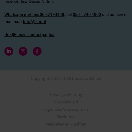
onze studieadviseur Nalou.
Whatsapp met ons 06 82193438
, bel
053 – 240 4000
of stuur een e-
mail naar
info@tsm.nl
Bekijk onze contactpagina
Copyright © 2026 TSM Business School
Privacyverklaring
Cookiebeleid
Algemene Voorwaarden
Disclaimer
Verzoeken en klachten