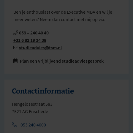
Ben je enthousiast over de Executive MBA en wil je
meer weten? Neem dan contact met mij op via:
053 – 240 40 40
+31 6 82 19 34 38
studieadvies@tsm.nl
Plan een vrijblijvend studieadviesgesprek

Contactinformatie
Hengelosestraat 583
7521 AG Enschede
053 240 4000