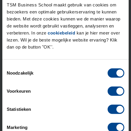
TSM Business School maakt gebruik van cookies om
belangrijk is.
bezoekers een optimale gebruikerservaring te kunnen
bieden. Met deze cookies kunnen we de manier waarop
Het herrijken van je amplitieve kompas.
de website wordt gebruikt vastleggen, analyseren en
verbeteren. In onze
cookiebeleid
kan je hier meer over
Deze masterclass geeft je inzichten in het creëren van
lezen. Wil je de beste mogelijke website ervaring? Klik
een mindset waarbij je met het welzijn van mensen
dan op de button "OK''.
voorop nog meer welvaart kunt realiseren.
Toestemmingsselectie
Over Ingomar Kuiter
Noodzakelijk
Ingomar Kuiter rondde in 2019 de Leergang
Voorkeuren
Bedrijfskunde af. Destijds was hij Operations Director
bij Staatvandienst, gevolgd door Managing Director.
Sinds 2023 is hij eigenaar van AEDIQ. AEDIQ ontwikkelt
Statistieken
loopbanen & leiderschap in organisaties, zij geloven
sterk in waarde gedreven ontwikkeling.
Marketing