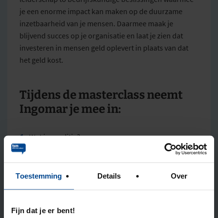
je een enorme impact kan maken op de duurzame
inzetbaarheid van je mensen. Daarmee maak je
blijvend succes op je organisatie en laat je zien dat
investeren in mensen geld oplevert in plaats van dat
het geld kost.
Tijdens de masterclass neemt
Ingomar je mee in:
Wat is amplitie?
De ervaring vanuit de praktijk. Hoe ver ga je als
werkgever en waarom?
Toestemming
Details
Over
Cruciale elementen die bijdragen aan het creëren
Fijn dat je er bent!
van een amplitieve organisatie en waarom dit zo