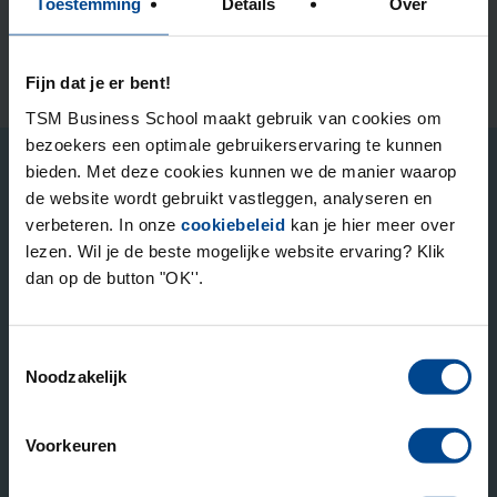
Deelnemers beoordelen ons met een
9.1
Toestemming
Details
Over
Fijn dat je er bent!
TSM Business School maakt gebruik van cookies om
bezoekers een optimale gebruikerservaring te kunnen
bieden. Met deze cookies kunnen we de manier waarop
Op de hoogte gehouden worden?
de website wordt gebruikt vastleggen, analyseren en
verbeteren. In onze
cookiebeleid
kan je hier meer over
Elk kwartaal sturen we nieuw gepubliceerde
lezen. Wil je de beste mogelijke website ervaring? Klik
kennisartikelen en houden we je op de hoogte van (gratis)
dan op de button "OK''.
inspiratiesessies en relevante informatie over onze
academische opleidingen.
Toestemmingsselectie
Noodzakelijk
Stuur mij de nieuwsbrief
Voorkeuren