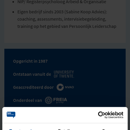
NIP/ Registerpsycholoog Arbeid & Organisatie
Eigen bedrijf sinds 2003 (Sabine Koop Advies):
coaching, assessments, intervisiebegeleiding,
training op het gebied van Persoonlijk Leiderschap
Opgericht in 1987
Ontstaan vanuit de
Geaccrediteerd door
Onderdeel van