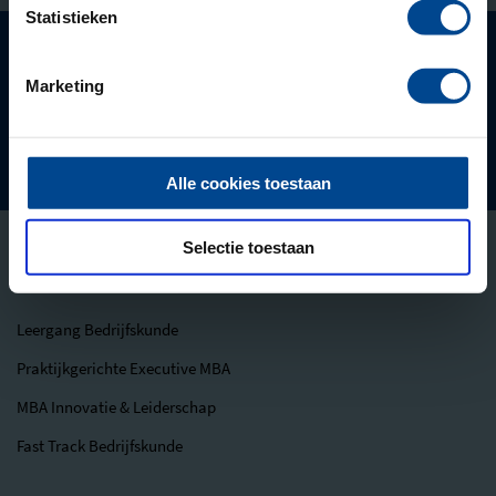
Statistieken
Ontstaan vanuit de
Marketing
Onderdeel van
Deelnemers beoordelen ons met een 9.1
Alle cookies toestaan
Selectie toestaan
Opleidingen
Leergang Bedrijfskunde
Praktijkgerichte Executive MBA
MBA Innovatie & Leiderschap
Fast Track Bedrijfskunde