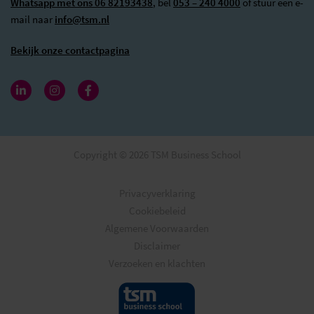
Whatsapp met ons 06 82193438
, bel
053 – 240 4000
of stuur een e-
mail naar
info@tsm.nl
Bekijk onze contactpagina
Copyright © 2026 TSM Business School
Privacyverklaring
Cookiebeleid
Algemene Voorwaarden
Disclaimer
Verzoeken en klachten