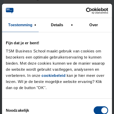
Maak verbiding met Michiel op
LinkedIn
en Human
Talent Consult
Toestemming
Details
Over
Publicaties:
Schoemaker, M. (2016). Organiseren in
Fijn dat je er bent!
werkgemeenschappen, van evenwichtsdenken naar
TSM Business School maakt gebruik van cookies om
constructieve spanning. In: Schenning, J. & R.J.
bezoekers een optimale gebruikerservaring te kunnen
Simons & T. Bessieux.
Mensenorganisaties: 24
bieden. Met deze cookies kunnen we de manier waarop
evoluties onder de loep
. Uitgeverij Thema, p. 183 –
de website wordt gebruikt vastleggen, analyseren en
195
verbeteren. In onze
cookiebeleid
kan je hier meer over
lezen. Wil je de beste mogelijke website ervaring? Klik
dan op de button "OK''.
Opgericht in 1987
Toestemmingsselectie
Noodzakelijk
Ontstaan vanuit de