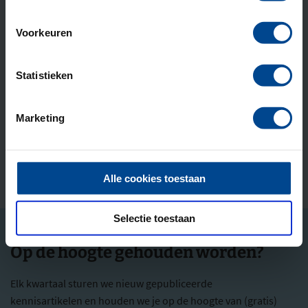
Geaccrediteerd door
Voorkeuren
Onderdeel van
Statistieken
Marketing
Deelnemers beoordelen ons met een
9.1
Alle cookies toestaan
Selectie toestaan
Op de hoogte gehouden worden?
Elk kwartaal sturen we nieuw gepubliceerde
kennisartikelen en houden we je op de hoogte van (gratis)