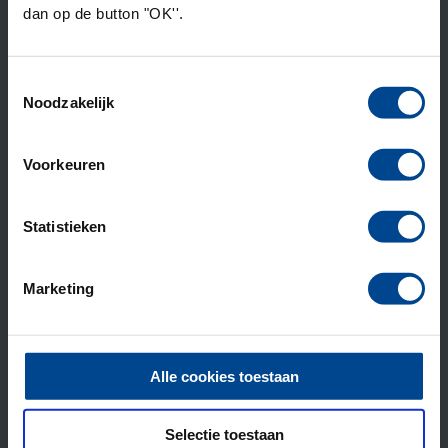
de komende weken, waarna ze gezamenlijk de knoop
dan op de button "OK''.
door zullen hakken.
Toestemmingsselectie
Gepubliceerd:
23 juli 2018
Noodzakelijk
Voorkeuren
Opgericht in 1987
Statistieken
Ontstaan vanuit de
Geaccrediteerd door
Marketing
Onderdeel van
Alle cookies toestaan
Deelnemers beoordelen ons met een
9.1
Selectie toestaan