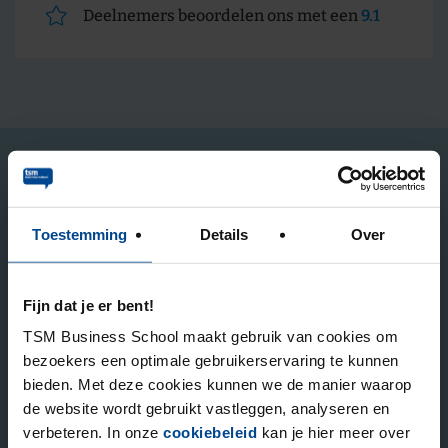
Deelnemers beoordelen ons met een
9.1
Op de hoogte gehouden worden?
Toestemming
Details
Over
Elk kwartaal sturen we nieuw gepubliceerde
kennisartikelen en houden we je op de hoogte van (gratis)
inspiratiesessies en relevante informatie over onze
Fijn dat je er bent!
academische opleidingen.
TSM Business School maakt gebruik van cookies om
bezoekers een optimale gebruikerservaring te kunnen
Stuur mij de nieuwsbrief
bieden. Met deze cookies kunnen we de manier waarop
de website wordt gebruikt vastleggen, analyseren en
verbeteren. In onze
cookiebeleid
kan je hier meer over