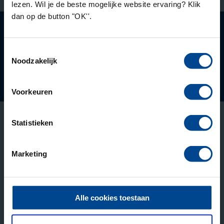
lezen. Wil je de beste mogelijke website ervaring? Klik
dan op de button "OK''.
Ontstaan vanuit de
Toestemmingsselectie
Noodzakelijk
Onderdeel van
Deelnemers beoordelen ons met een 9.1
Voorkeuren
Statistieken
Opleidingen
Marketing
Leergang Bedrijfskunde
Praktijkgerichte Executive MBA
MBA Innovatie & Leiderschap
Alle cookies toestaan
Fast Track Bedrijfskunde