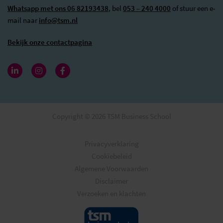
Whatsapp met ons 06 82193438
, bel
053 – 240 4000
of stuur een e-
mail naar
info@tsm.nl
Bekijk onze contactpagina
Copyright © 2026 TSM Business School
Privacyverklaring
Cookiebeleid
Algemene Voorwaarden
Disclaimer
Verzoeken en klachten