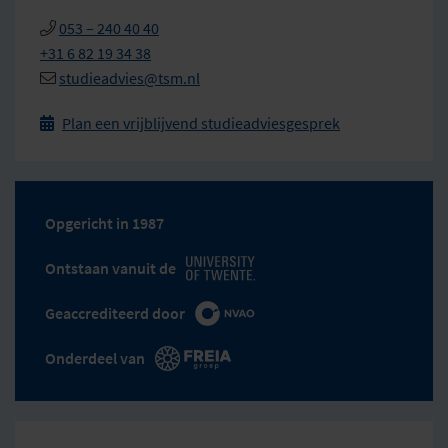
053 – 240 40 40
+31 6 82 19 34 38
studieadvies@tsm.nl
Plan een vrijblijvend studieadviesgesprek

Opgericht in 1987
Ontstaan vanuit de
Geaccrediteerd door
Onderdeel van