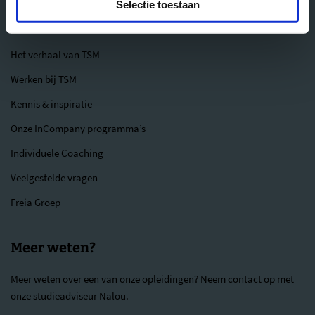
Selectie toestaan
Over ons
Het verhaal van TSM
Werken bij TSM
Kennis & inspiratie
Onze InCompany programma’s
Individuele Coaching
Veelgestelde vragen
Freia Groep
Meer weten?
Meer weten over een van onze opleidingen? Neem contact op met
onze studieadviseur Nalou.