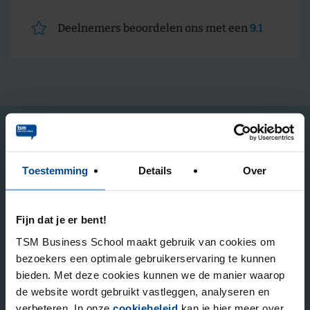
Deelnemers beoordelen ons met een
9.1
Op de hoogte gehouden worden?
Toestemming
Details
Over
Elk kwartaal sturen we nieuw gepubliceerde
kennisartikelen en houden we je op de hoogte van (gratis)
inspiratiesessies en relevante informatie over onze
Fijn dat je er bent!
academische opleidingen.
TSM Business School maakt gebruik van cookies om
bezoekers een optimale gebruikerservaring te kunnen
bieden. Met deze cookies kunnen we de manier waarop
Stuur mij de nieuwsbrief
de website wordt gebruikt vastleggen, analyseren en
verbeteren. In onze
cookiebeleid
kan je hier meer over