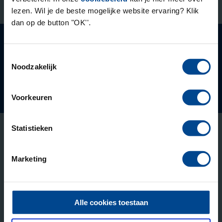
lezen. Wil je de beste mogelijke website ervaring? Klik
dan op de button "OK''.
Ontstaan vanuit de
Toestemmingsselectie
Noodzakelijk
Onderdeel van
Deelnemers beoordelen ons met een 9.1
Voorkeuren
Statistieken
Opleidingen
Marketing
Leergang Bedrijfskunde
Praktijkgerichte Executive MBA
MBA Innovatie & Leiderschap
Alle cookies toestaan
Fast Track Bedrijfskunde