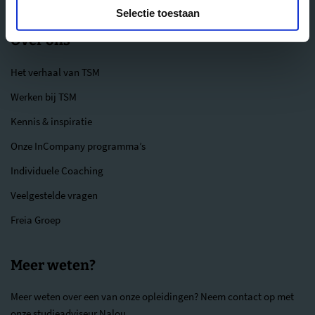
Selectie toestaan
Over ons
Het verhaal van TSM
Werken bij TSM
Kennis & inspiratie
Onze InCompany programma’s
Individuele Coaching
Veelgestelde vragen
Freia Groep
Meer weten?
Meer weten over een van onze opleidingen? Neem contact op met
onze studieadviseur Nalou.