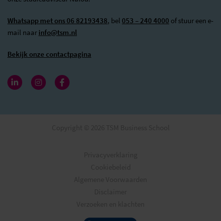
Whatsapp met ons 06 82193438
, bel
053 – 240 4000
of stuur een e-
mail naar
info@tsm.nl
Bekijk onze contactpagina
Copyright © 2026 TSM Business School
Privacyverklaring
Cookiebeleid
Algemene Voorwaarden
Disclaimer
Verzoeken en klachten