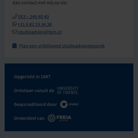
dan contact met mij op via:
053 – 240 40 40
+31 6 82 19 34 38
studieadvies@tsm.nl
Plan een vrijblijvend studieadviesgesprek

Opgericht in 1987
Ontstaan vanuit de
Geaccrediteerd door
Onderdeel van