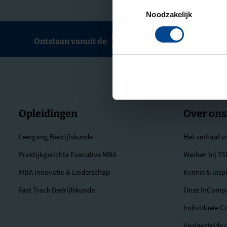
Toestemmingsselectie
Noodzakelijk
Ontstaan vanuit de
Opleidingen
Over ons
Leergang Bedrijfskunde
Het verhaal 
Praktijkgerichte Executive MBA
Werken bij T
MBA Innovatie & Leiderschap
Kennis & inspi
Fast Track Bedrijfskunde
Onze InComp
Individuele C
Veelgestelde 