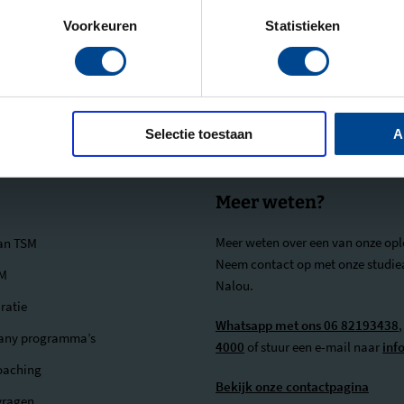
Voorkeuren
Statistieken
Onderdeel van
Selectie toestaan
A
Meer weten?
Meer weten over een van onze opl
van TSM
Neem contact op met onze studie
SM
Nalou.
ratie
Whatsapp met ons 06 82193438
,
any programma’s
4000
of stuur een e-mail naar
inf
oaching
Bekijk onze contactpagina
vragen