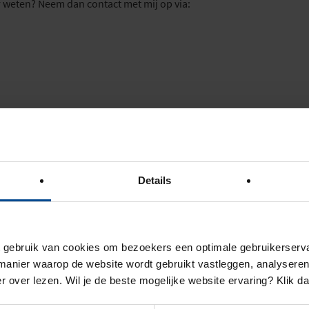
r weten? Neem dan contact met mij op via:
Details
ebruik van cookies om bezoekers een optimale gebruikerserva
en houden we je op de
anier waarop de website wordt gebruikt vastleggen, analyseren
e over onze academische
r over lezen. Wil je de beste mogelijke website ervaring? Klik d