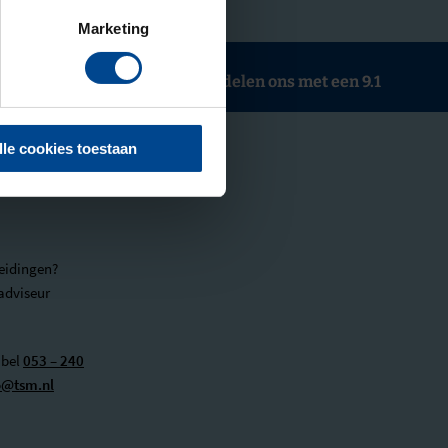
Marketing
Deelnemers beoordelen ons met een 9.1
lle cookies toestaan
eidingen?
adviseur
 bel
053 – 240
o@tsm.nl