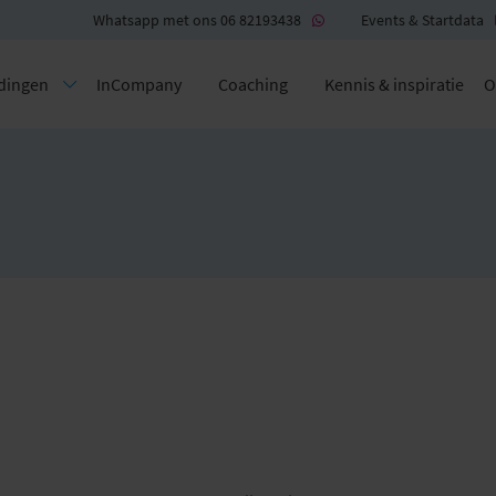
Whatsapp met ons 06 82193438
Events & Startdata
dingen
InCompany
Coaching
Kennis & inspiratie
O