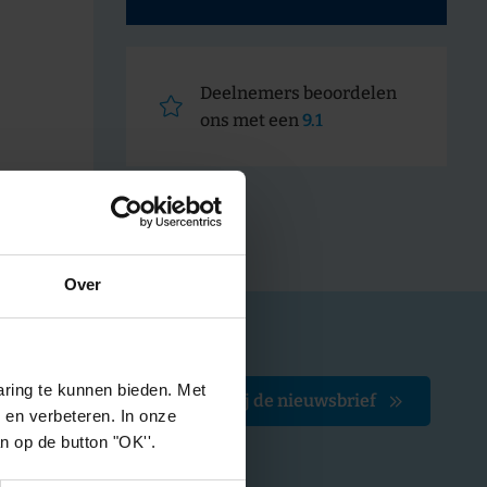
Deelnemers beoordelen
ons met een
9.1
Over
ring te kunnen bieden. Met
Stuur mij de nieuwsbrief
 en verbeteren. In onze
an op de button "OK''.