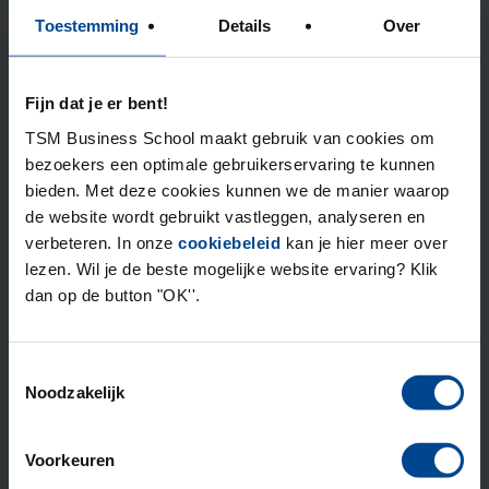
opleidingsprogramma, dat komt ook door het
Toestemming
Details
Over
programma management.” Mark Stam is sinds drie jaar
betrokken bij het HAPP als programma manager van
Fijn dat je er bent!
TSM. “De HAPP-ers zijn erg enthousiast over Mark. Hij
kan motiveren, sluit goed aan bij de groep en iedereen
TSM Business School maakt gebruik van cookies om
voelt zich heel vertrouwd bij hem. Een goede
bezoekers een optimale gebruikerservaring te kunnen
programma manager is echt cruciaal voor het succes
bieden. Met deze cookies kunnen we de manier waarop
van het programma.”
de website wordt gebruikt vastleggen, analyseren en
verbeteren. In onze
cookiebeleid
kan je hier meer over
lezen. Wil je de beste mogelijke website ervaring? Klik
Een netwerk voor het
dan op de button "OK''.
leven
Toestemmingsselectie
“Tijdens het opleidingsprogramma bouwen de HAPP-
Noodzakelijk
ers een intern netwerk op, dit netwerk is pure winst! Of
iemand nu bij ‘Woningbouw’ of bij ‘Infra’ zit, ze weten
Voorkeuren
in de toekomst wie ze moeten bellen. Dit vinden we in