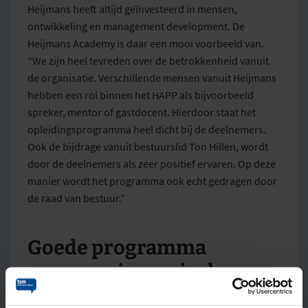
Heijmans heeft altijd geïnvesteerd in mensen,
ontwikkeling en management development. De
Heijmans Academy is daar een mooi voorbeeld van.
“We zijn heel tevreden over de betrokkenheid vanuit
de organisatie. Verschillende mensen vanuit Heijmans
hebben een rol binnen het HAPP als bijvoorbeeld
spreker, mentor of gastdocent. Hierdoor staat het
opleidingsprogramma heel dicht bij de deelnemers.
Ook de bijdrage vanuit bestuurslid Ton Hillen, wordt
door de deelnemers als zeer positief ervaren. Op deze
manier wordt het programma ook echt gedragen door
de raad van bestuur.”
Goede programma
manager is cruciaal
“We zien de deelnemers echt stappen maken in het