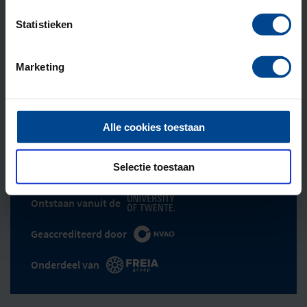
het kader van een integrale aanpak heel belangrijk bij
Heijmans. We spreken ook wel van een netwerk voor
Statistieken
het leven”, zegt Florine tot slot.
Marketing
Meer weten over onze Incompany programma’s?
Neem dan contact op met programma manager
Astrid
Beijer
Alle cookies toestaan
Selectie toestaan
Opgericht in 1987
Ontstaan vanuit de
Geaccrediteerd door
Onderdeel van