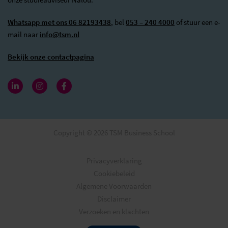
Whatsapp met ons 06 82193438
, bel
053 – 240 4000
of stuur een e-
mail naar
info@tsm.nl
Bekijk onze contactpagina
Copyright © 2026 TSM Business School
Privacyverklaring
Cookiebeleid
Algemene Voorwaarden
Disclaimer
Verzoeken en klachten