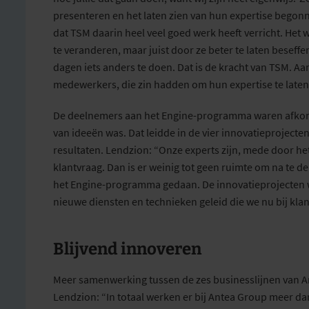
presenteren
en het laten zien van hun expertise
begonne
dat TSM daarin heel veel goed werk
heeft
verricht.
Het
w
te
veranderen
,
maar
juist door ze beter te laten beseffe
dagen iets
anders te
doen
. Dat is de kracht van TSM.
Aan
medewerkers, die zin hadden om hun expertise te late
De deelnemers aan het Engine-programma
waren afkoms
van
ideeën
was. Dat leidde in de vier innovatieproject
resultaten. Lendzion: “
Onze experts zijn, mede door he
klantvraag. Dan is er weinig tot geen ruimte om na te d
het Engine-programma gedaan.
De innovatieprojecten
nieuwe diensten en technieken geleid
die we nu bij kla
Blijvend innoveren
Meer samenwerking tussen de zes businesslijnen van 
Lendzion: “
In totaal werken er bij Antea Group meer d