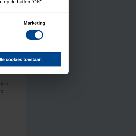
de
an op de button "OK''.
en niet
ik
in
de
Marketing
anja
 blijft
lle cookies toestaan
heb
b ik
de