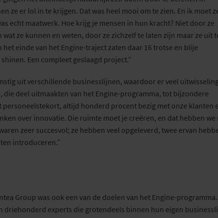
n ze er lol in te krijgen. Dat was
heel
mooi om te zien.
En
ik moet 
as echt maatwerk.
Hoe krijg je mensen in hun kracht? Niet door ze
n
wat ze kunnen en weten,
door ze zichzelf te laten zijn
maar
ze uit t
 het einde van het Engine-traject zaten daar 16 trotse en blije
n
shinen
. Een compleet geslaagd project.
”
tig uit verschillende businesslijnen, waardoor er veel uitwisselin
en, die deel uitmaakten van het Engine-programma, tot bijzondere
t personeelstekort, altijd honderd procent bezig met
onze klanten 
enken over innovatie. Die ruimte moet je creëren, en dat
hebben
we 
waren zeer succesvol; ze hebben
veel
opgeleverd
,
twee ervan
hebbe
nten introduceren
.”
Antea Group was ook een van de doelen van het Engine-programma.
an driehonderd experts die grotendeels binnen hun eigen businessli