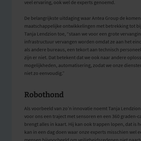
veel ervaring, ook wel de
experts
genoemd.
De belangrijkste uitdaging waar Antea Group de komend
maatschappelijke ontwikkelingen
met betrekking tot
bi
Tanja Lendzion toe,
“staan we voor een grote
vervangi
infrastructuur
vervangen worden omdat ze aan het einde
als andere bureaus, een tekort aan technisch persone
zijn er niet. Dat betekent dat we ook naar andere oplos
mogelijkheden,
automatisering
,
zodat we onze dienst
niet zo eenvoudig.
”
Robothond
Als
voorbeeld van
zo’n innovatie noemt Tanja Lendzion 
voor ons een traject met
sensoren en
een 360 graden-ca
brengt alles in kaart. Hij kan ook trappen lopen, dat is
kan in een dag doen waar onze experts
misschien wel
e
mensen
bijvoorbeeld
om veiligheidsredenen niet naar