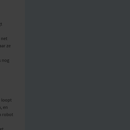
t
 net
aar ze
s nog
 loopt
n
,
en
 robot
et