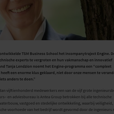
ontwikkelde TSM Business School het
incompanytraject
Engine. D
chnische experts te vergroten
en
hun vakmanschap
en innovatief
and
Tanja Lendzion noemt
het Engine-programma
een
“compleet
heeft een enorme klus geklaard, niet door
onze mensen te verand
iets
anders te
doen
.”
dan
vijftienhonderd
medewerkers een van de vijf grote ingenieurs
urs
– en advies
bureau is Antea
Group
betrokken bij
alle technische
aterbouw, vastgoed en stedelijke ontwikkeling, waarbij veiligheid,
sche voorhoede van het bedrijf wordt gevormd
door de ingenieurs 