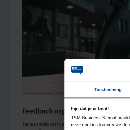
Toestemming
Fijn dat je er bent!
Feedback organiseren
TSM Business School maakt g
Tanja Lendzion
is in
augustus 2020
CEO van Antea Gro
deze cookies kunnen we de m