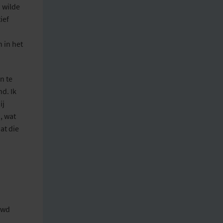
a
wilde
ief
en
in het
n te
d. Ik
ij
, wat
at die
uwd