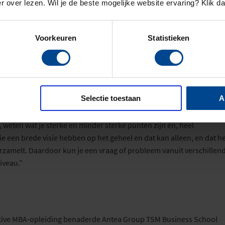
ie rondreed in een busje,
en
via functies als expert en leidinggeven
r over lezen. Wil je de beste mogelijke website ervaring? Klik d
ap inbrengt, antwoordt ze resoluut:
“
Nee hoor, zo zie ik dat niet. Ik b
 wordt bepaald door wie ik ben en door de ervaring en expertise die 
Voorkeuren
Statistieken
wordt grotendeels door mannen gedomineerd, maar daarvan zegt T
b altijd gedaan wat ik leuk vond en als je dat met inzet doet en je
 die
in 2016 de
Executive
MBA-opleid
i
ng
van
TSM Business School
Selectie toestaan
A
e ook als CEO voordeel van heeft. “Door die
Executive
MBA bij TSM 
 waar ik aan kan draaien, de vaardigheid om te schakelen tussen
f, weten wat je sterke en minder sterke punten zijn
én
, heel
e een brede visie hebben op het geheel en dat kan alleen, en dat he
erzamelt. Daardoor
kun je een vraag of probleem vanuit verschillen
iveau.”
ive
MBA
-opleiding benaderde
Antea
Group
TSM Business School