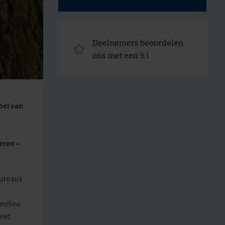
Deelnemers beoordelen
ons met een
9.1
oel van
eren –
bureaus
 milieu
met