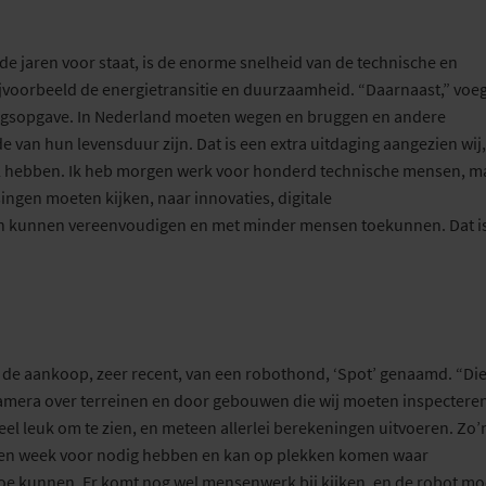
e jaren voor staat, is de enorme snelheid van de technische en
jvoorbeeld
de
energietransitie en duurzaamheid.
“
Daarnaast,
”
voeg
ngsopgave
. In
Nederland
moeten
wegen en
bruggen en andere
 van hun levensduur zijn. Dat is een extra uitdaging
aangezien
wij,
el hebben. Ik heb morgen werk voor honderd technische mensen, m
singen moeten kijken, naar innovaties,
digitale
en kunnen vereenvoudigen en met minder mensen toekunnen.
Dat i
de aankoop, zeer recent, van een robothond, ‘Spot’ genaamd. “Die
mera over terrein
en
en door gebouwen die wij moeten inspectere
 heel leuk om te zien, en meteen allerlei berekeningen uitvoeren.
Zo’n
en week voor nodig hebben
en kan op plekken komen waar
toe kunnen
.
Er komt nog
wel
mensenwerk bij
kijken
,
en
de robot mo