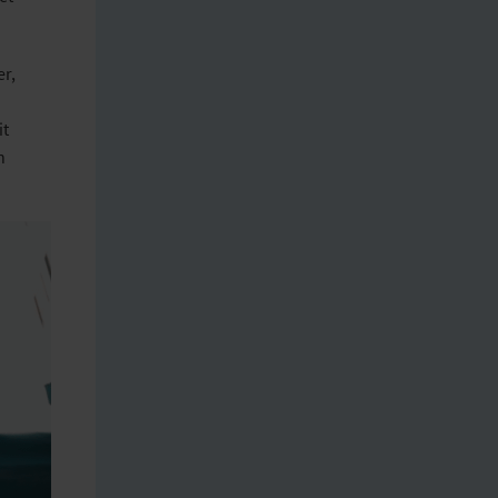
er,
it
n