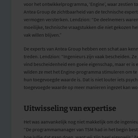
voor
het
ontwikkelprogramma
, ‘Engine’, waar
zestien
to
Antea
Group
de zichtbaarheid van de technische exper
vermogen versterken
.
Lendzion: “
De deelnemers waren 
moeilijke, technische vraagstukken die niet gekozen
vak willen blijven.”
De experts van Antea
Group
hebben een schat aan kenni
treden. Lendzion:
“Ingenieurs zijn vaak bescheiden. Ze 
vind bescheidenheid een goeie eigenschap, maar er is e
wilden
ze
met het
Engine-
programma
stimuleren
om te 
hun toegevoegde waarde is.
Dat is niet louter iets psyc
toegevoegde waarde op meer manieren ingezet kan word
Uitwisseling van expertise
Het was
aanvank
el
ijk
nog niet makkelijk om de ingenieu
“De
programmamanager
v
an TSM
had
in het begin
best
hoe jullie dat gaan doen, want wij zijn heel
eigenwijs
.
’
Ze