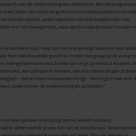
pexperts van de onderneming
aan deelnamen.
Met het
programm
ts
zowel intern als extern
vergroten en hun vakmanschap en innovat
technische experts, zware ingenieurs die zich bezighouden met
 hebben voor het management, maar
van hun vak als expert houden 
s en kunde in huis, maar zijn niet snel geneigd daarmee naar buite
zijn heel vakinhoudelijk gericht en treden niet graag op de voorgron
en heel gebied tussen bescheiden zijn en je op de borst kloppen. W
laten zien, aan collega’s én klanten, wat voor mooie dingen ze doen
hologisch – dat je trotse medewerkers krijgt
– het zorgt er ook voor d
en, zowel binnen de onderneming als bij klanten.”
rs te laten geloven in het programma
, vertelt
Lendzion
:
 wat
te stellen met de groep.
Een van
de
reacties was: ‘I
k ben benie
 gingen het uiteindelijk natuurlijk zelf doen
.
Door te oefenen
in