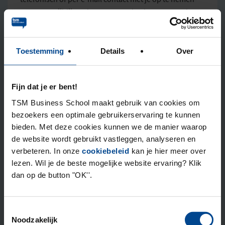
voor een vrijblijvende ontvangstcheck en passend
studieadvies.
Toestemming
Details
Over
Voornaam
*
Fijn dat je er bent!
TSM Business School maakt gebruik van cookies om
Tussenvoegsel(s)
bezoekers een optimale gebruikerservaring te kunnen
bieden. Met deze cookies kunnen we de manier waarop
de website wordt gebruikt vastleggen, analyseren en
verbeteren. In onze
cookiebeleid
kan je hier meer over
Achternaam
*
lezen. Wil je de beste mogelijke website ervaring? Klik
dan op de button "OK''.
Toestemmingsselectie
Telefoonnummer
*
Noodzakelijk