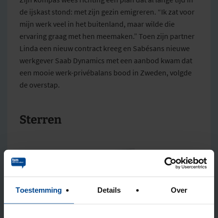
de ijskast stond: met zijn gezin emigreren. “Ik zat voor
mijn werk veel in het buitenland, maar wilde die
ervaring graag met hen meemaken.” Toen zijn partner
Linda een nieuw contract kreeg en Sabésans nieuwe
werkgever Saab Dynamics met een aanbod kwam dat
een mooie werk-privébalans bood in Zweden, volgde
de overstap.
Sterren
Toestemming
Details
Over