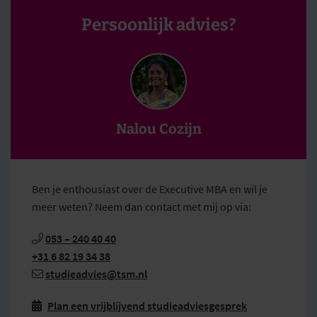
Persoonlijk advies?
Nalou Cozijn
Ben je enthousiast over de Executive MBA en wil je
meer weten? Neem dan contact met mij op via:
053 – 240 40 40
+31 6 82 19 34 38
studieadvies@tsm.nl
Plan een vrijblijvend studieadviesgesprek
