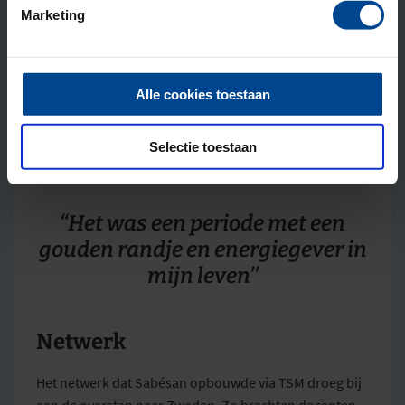
maken zulke mooie nieuwe dingen mee samen. Mijn
Marketing
oudste dochter is in 2025 te zien in
Enkeltje
Verweggistan
bijvoorbeeld, een tv-programma over
kinderen die emigreren. Maar ik kan ook genieten van
Alle cookies toestaan
simpele dingen, zoals samen naar de sterrenhemel
kijken. Of karaoke zingen. ABBA natuurlijk,” lacht hij.
Selectie toestaan
“Het was een periode met een
gouden randje en energiegever
in
mijn leven’’
Netwerk
Het netwerk dat Sabésan opbouwde via TSM droeg bij
aan de overstap naar Zweden. Zo brachten docenten