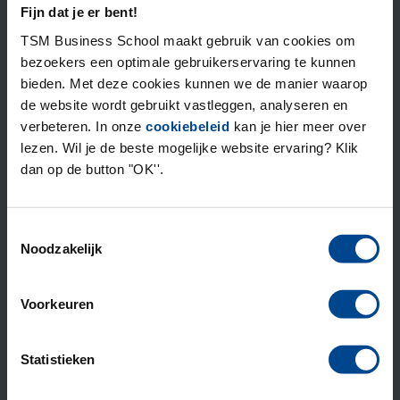
Fijn dat je er bent!
TSM Business School maakt gebruik van cookies om
bezoekers een optimale gebruikerservaring te kunnen
bieden. Met deze cookies kunnen we de manier waarop
de website wordt gebruikt vastleggen, analyseren en
verbeteren. In onze
cookiebeleid
kan je hier meer over
lezen. Wil je de beste mogelijke website ervaring? Klik
dan op de button "OK''.
Officieel start hij in januari 2025 bij Saab Dynamics als
Programmamanager. Tot die tijd is het vooral landen in
Toestemmingsselectie
Zweden, genieten van zijn gezin en nieuwe werkbasis.
Noodzakelijk
“Ik heb geen lijst met dingen om af te vinken. Zo hoef
ik niet per se in een roodhouten huis aan een meer te
Voorkeuren
wonen of op een arrenslee te rijden. Mensen vragen
weleens:
‘Wanneer kom je dan terug?’
Ook daarvoor
Statistieken
geldt weer: Ik vertrouw op mijn kompas en blijf zolang
het goed voelt. Voor mij is dit avontuur al geslaagd. We