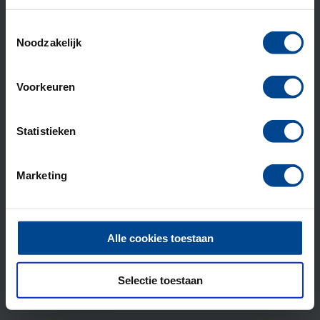
Toestemmingsselectie
Noodzakelijk
Opgericht in 1987
Voorkeuren
Ontstaan vanuit de
Statistieken
Geaccrediteerd door
Onderdeel van
Marketing
Alle cookies toestaan
Deelnemers beoordelen ons met een
9.1
Selectie toestaan