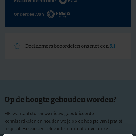
Geaccrediteerd door
Onderdeel van
Deelnemers beoordelen ons met een
9.1
Op de hoogte gehouden worden?
Elk kwartaal sturen we nieuw gepubliceerde
kennisartikelen en houden we je op de hoogte van (gratis)
inspiratiesessies en relevante informatie over onze
academische opleidingen.