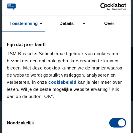
Stuur mij de nieuwsbrief
Toestemming
Details
Over
Fijn dat je er bent!
TSM Business School maakt gebruik van cookies om
bezoekers een optimale gebruikerservaring te kunnen
Ontstaan vanuit de
bieden. Met deze cookies kunnen we de manier waarop
de website wordt gebruikt vastleggen, analyseren en
Onderdeel van
verbeteren. In onze
cookiebeleid
kan je hier meer over
Deelnemers beoordelen ons met een 9.1
lezen. Wil je de beste mogelijke website ervaring? Klik
dan op de button "OK''.
Toestemmingsselectie
Opleidingen
Noodzakelijk
Leergang Bedrijfskunde