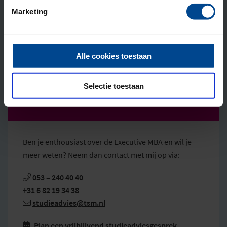
Marketing
Persoonlijk advies?
Alle cookies toestaan
Selectie toestaan
Nalou Cozijn
Ben je enthousiast over de Executive MBA en wil je
meer weten? Neem dan contact met mij op via:
053 – 240 40 40
+31 6 82 19 34 38
studieadvies@tsm.nl
Plan een vrijblijvend studieadviesgesprek
