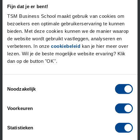
motto ‘Hope is not a strategy’ en zijn
Fijn dat je er bent!
inspiratiebronnen zijn Tony Robbins en Simon Sinek.
TSM Business School maakt gebruik van cookies om
bezoekers een optimale gebruikerservaring te kunnen
bieden. Met deze cookies kunnen we de manier waarop
de website wordt gebruikt vastleggen, analyseren en
verbeteren. In onze
cookiebeleid
kan je hier meer over
Over de Leergang Bedrijfskunde
lezen. Wil je de beste mogelijke website ervaring? Klik
dan op de button "OK''.
De Leergang Bedrijfskunde is een compacte eenjarige
opleiding waarin je je bedrijfskundige kennis en
vaardigheden verdiept. Tegelijkertijd werk je aan je
Toestemmingsselectie
persoonlijke leiderschap. Na afronding van de
Noodzakelijk
opleiding ontvang je een Post-hbo diploma
Bedrijfskunde.
Voorkeuren
Leergang Bedrijfskunde
Statistieken