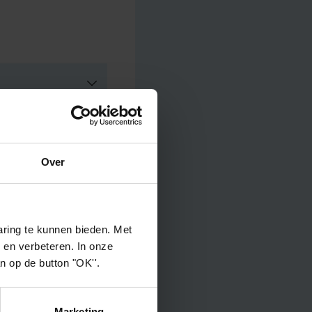
m
*
Over
ring te kunnen bieden. Met
 en verbeteren. In onze
an op de button "OK''.
Marketing