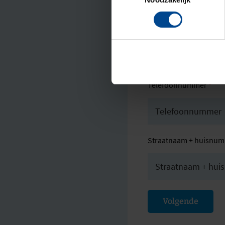
E-mailadres
*
Telefoonnummer
*
Straatnaam + huisnu
Volgende