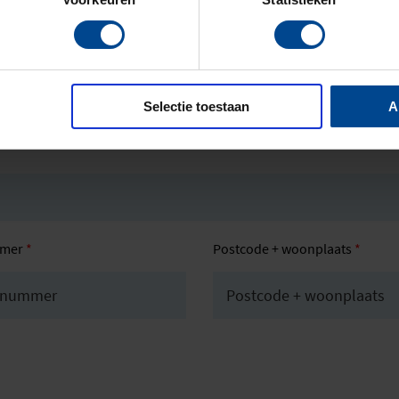
Selectie toestaan
A
mmer
*
Postcode + woonplaats
*