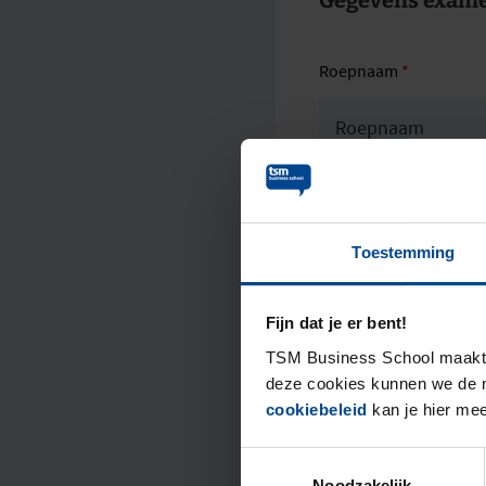
Gegevens examen
Roepnaam
*
Voornamen voluit
*
Toestemming
Titel
*
Fijn dat je er bent!
TSM Business School maakt g
deze cookies kunnen we de m
cookiebeleid
kan je hier mee
Geboortedatum
*
Toestemmingsselectie
Noodzakelijk