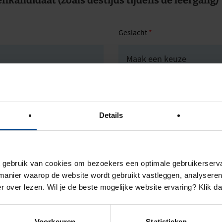
kandidaat (zoals destijds tijdens de leergang)
Geslacht
*
Tussenvoegsel(s)
Achternaa
Details
ebruik van cookies om bezoekers een optimale gebruikerserva
anier waarop de website wordt gebruikt vastleggen, analyseren
r over lezen. Wil je de beste mogelijke website ervaring? Klik d
Geboorteplaats
*
Voorkeuren
Statistieken